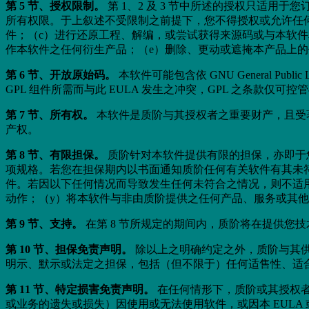
第 5 节、授权限制。
第 1、2 及 3 节中所述的授权只适用
所有权限。于上叙述不受限制之前提下，您不得授权或允许任
件；（c）进行还原工程、解编，或尝试获得来源码或与本软
作本软件之任何衍生产品；（e）删除、更动或遮掩本产品上
第 6 节、开放原始码。
本软件可能包含依 GNU General Publ
GPL 组件所需而与此 EULA 发生之冲突，GPL 之条款仅可
第 7 节、所有权。
本软件是质阶与其授权者之重要财产，且受
产权。
第 8 节、有限担保。
质阶针对本软件提供有限的担保，亦即于
项规格。若您在担保期内以书面通知质阶任何有关软件有其未
件。若因以下任何情况而导致发生任何未符合之情况，则不适用
动作；（y）将本软件与非由质阶提供之任何产品、服务或其他事
第 9 节、支持。
在第 8 节所规定的期间内，质阶将在提供您
第 10 节、担保免责声明。
除以上之明确约定之外，质阶与其供
明示、默示或法定之担保，包括（但不限于）任何适售性、适
第 11 节、特定损害免责声明。
在任何情形下，质阶或其授权
或业务的遗失或损失）因使用或无法使用软件，或因本 EUL