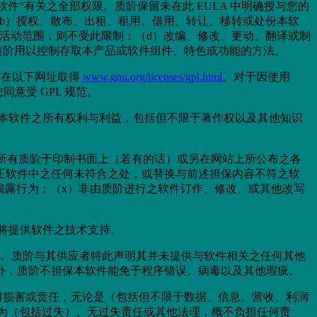
软件”有关之全部权限。质阶保留未在此 EULA 中明确授与您的
b）授权、散布、出租、租用、借用、转让、移转或处份本软
活动范围，则不受此限制；（d）改编、修改、更动、翻译或制
质阶用以控制存取本产品或软件组件、特色或功能的方法。
可在以下网址取得
www.gnu.org/licenses/gpl.html
。对于因使用
同意受 GPL 规范。
本软件之所有权利与利益，包括但不限于著作权以及其他知识
所有质阶于印制书面上（若有的话）或另在网站上所公布之各
正软件中之任何未符合之处，或替换与前述担保内容不符之软
或揭露行为；（x）非由质阶进行之软件订作、修改、或其他改写
阶将提供软件之技术支持。
件。质阶与其供应者特此声明其并未提供与软件相关之任何其他
外，质阶不担保本软件能免于程序错误、病毒以及其他瑕疵。
何损害或责任，无论是（包括但不限于数据、信息、营收、利润
行为（包括过失）、无过失责任或其他法理，概不负担任何责