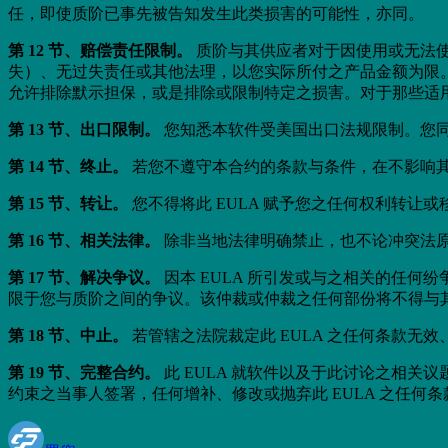
任，即使质阶已事先被告知发生此类损害的可能性，亦同。
第 12 节、赔偿责任限制。
质阶与其供应者对于因使用或无法使
失）、无过失责任或其他法理，以您实际所付之产品金额为限。
允许排除默示担保，或是排除或限制特定之损害。对于那些适用
第 13 节、出口限制。
您知悉本软件受美国出口法规限制。您同意遵守本软
第 14 节、终止。
若您不遵守本合约的条款与条件，在不影响其
第 15 节、转让。
您不得将此 EULA 赋予您之任何权利转
第 16 节、相关法律。
除非当地法律明确禁止，也不论冲突法原
第 17 节、解决争议。
因本 EULA 所引发或与之相关的任
限于您与质阶之间的争议。该仲裁或仲裁之任何部份将不得与
第 18 节、中止。
若管辖之法院裁定此 EULA 之任何条款无效
第 19 节、完整合约。
此 EULA 就软件以及于此讨论之相关
约束之当事人签署，任何增补、修改或抛弃此 EULA 之任何