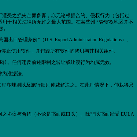
您所遭受之损失金额多寡，亦无论根据合约、侵权行为（包括过
于相关法律所允许之最大范围。在某些州 / 管辖权地区并不
您。
 Export Administration Regulations）。
须停止使用软件，并销毁所有软件的拷贝与其相关组件。
并移转。任何违反前述限制之转让或让渡行为均属无效。
律为准据法。
相关程序规则以及施行细则仲裁解决之。在此种情况下，仲裁将只
间之协议与合约（不论是书面或口头）。除非以书面经受 EULA