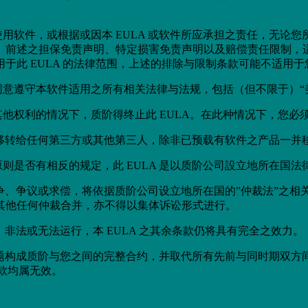
用软件，或根据或因本 EULA 或软件所应承担之责任，无论
前述之担保免责声明、特定损害免责声明以及赔偿责任限制，适用
于此 EULA 的法律范围，上述的排除与限制条款可能不适用于
件适用之所有相关法律与法规，包括（但不限于）“美国出口管理条例”（U.S.
他权利的情况下，质阶得终止此 EULA。在此种情况下，您必
让或移转给任何第三方或其他第三人，除非已预载有软件之产品一
则是否有相反的规定，此 EULA 是以质阶公司設立地所在国法
何纷争、争议或求偿，将依据质阶公司设立地所在国的”仲裁法”之
其他任何仲裁合并，亦不得以集体诉讼形式进行。
、非法或无法运行，本 EULA 之其余条款仍将具有完全之效力。
议题构成质阶与您之间的完整合约，并取代所有先前与同时期双方
条款均属无效。