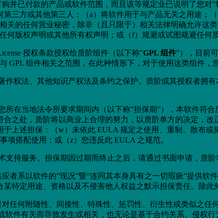
于您订购并已付款的产品或软件范围，而且该等规定业已说明了您对”
何第三方或其他第三人：（a）将软件用于与产品无关之用途；（
件相关的任何营业秘密，除非（且只限于）相关法律明确允许这类
的任何版权声明或其他所有权声明；或（f）规避或试图规避任何
ic License 授权条款授权给质阶组件（以下称”
GPL 组件
”），目前
控管与 GPL 组件相关之范围，在此种情形下，对于使用这类组件，您
著作权法、其他知识产权法及条约之保护。质阶或其授权者拥有
您所在当地法令所要求期间内（以下称”担保期”），本软件符合
符合之处，质阶将以商业上合理的努力，以质阶单方的决定，改
于上述担保：（w）未依此 EULA 规定之使用、重制、散布
项搭配使用；或（z）您违反此 EULA 之规范。
技术支持服务。担保期因过期而终止之后，请通过书面申请，质
应者系以软件的”现况”暨”连同其本身具有之一切瑕疵”提供软
合某特定用途、资格以及不侵害他人权益之默示担保责任。除此
者对任何附随性、间接性、特殊性、惩罚性、衍生性或类似之任
A 或软件有关而导致发生或相关，也无论是基于合约关系、侵权